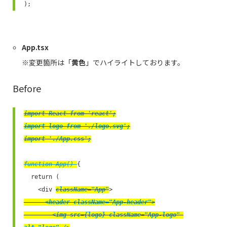
);
App.tsx
※変更箇所は「
黄色
」でハイライトしております。
Before
import React from 'react';

import logo from './logo.svg';

import './App.css';
function App() 
{

  return (

    <div 
className="App"
      <header className="App-header">

        <img src={logo} className="App-logo" 