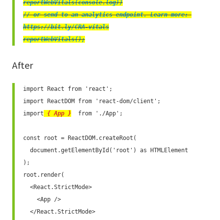
reportWebVitals(console.log))

// or send to an analytics endpoint. Learn more: 
https://bit.ly/CRA-vitals

reportWebVitals();
After
import React from 'react';

import ReactDOM from 'react-dom/client';

import
 { App }
  from './App';

const root = ReactDOM.createRoot(

  document.getElementById('root') as HTMLElement

);

root.render(

  <React.StrictMode>

    <App />

  </React.StrictMode>
