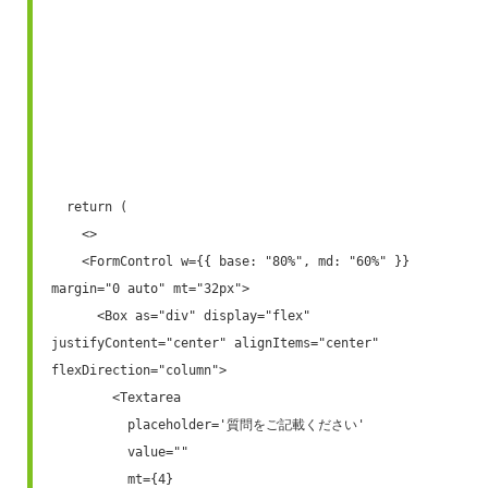
  return (

    <>

    <FormControl w={{ base: "80%", md: "60%" }} 
margin="0 auto" mt="32px">

      <Box as="div" display="flex" 
justifyContent="center" alignItems="center" 
flexDirection="column">

        <Textarea 

          placeholder='質問をご記載ください' 

          value=""

          mt={4}
