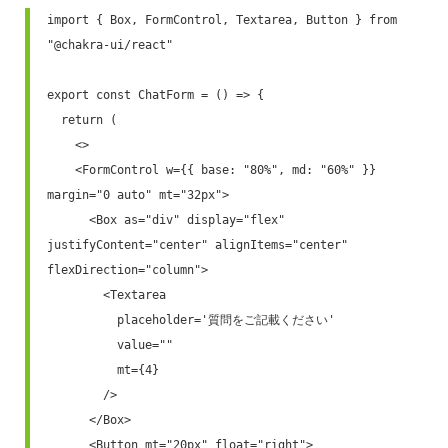
import { Box, FormControl, Textarea, Button } from 
"@chakra-ui/react"

export const ChatForm = () => {

  return (

    <>

    <FormControl w={{ base: "80%", md: "60%" }} 
margin="0 auto" mt="32px">

      <Box as="div" display="flex" 
justifyContent="center" alignItems="center" 
flexDirection="column">

        <Textarea 

          placeholder='質問をご記載ください' 

          value=""

          mt={4}

        />

      </Box>

      <Button mt="20px" float="right">
