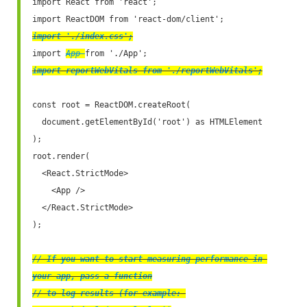
import React from 'react';

import './index.css';
import 
App 
import reportWebVitals from './reportWebVitals';
const root = ReactDOM.createRoot(

  document.getElementById('root') as HTMLElement

);

root.render(

  <React.StrictMode>

    <App />

  </React.StrictMode>

);

// If you want to start measuring performance in 
your app, pass a function

// to log results (for example: 