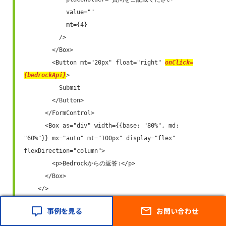
            value=""

            mt={4}

          />

        </Box>

        <Button mt="20px" float="right" 
onClick=
{bedrockApi}
>

          Submit

        </Button>

      </FormControl>

      <Box as="div" width={{base: "80%", md: 
"60%"}} mx="auto" mt="100px" display="flex" 
flexDirection="column">

        <p>Bedrockからの返答:</p>

      </Box>

    </>

  );

事例を見る
お問い合わせ
}