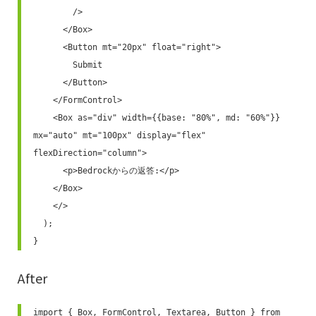
        />

      </Box>

      <Button mt="20px" float="right">

        Submit

      </Button>

    </FormControl>

    <Box as="div" width={{base: "80%", md: "60%"}} 
mx="auto" mt="100px" display="flex" 
flexDirection="column">

      <p>Bedrockからの返答:</p>

    </Box>

    </>

  );

}
After
import { Box, FormControl, Textarea, Button } from 