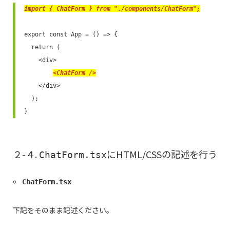
import { ChatForm } from "./components/ChatForm";
export const App = () => {

  return (

    <div>

<ChatForm />
    </div>

  );

}
２-４.
にHTML/CSSの記述を行う
ChatForm.tsx
ChatForm.tsx
下記をそのまま記述ください。