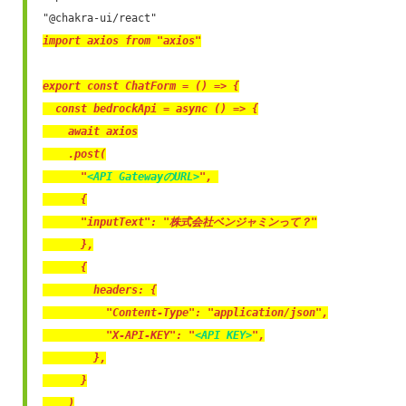
import axios from "axios"
export const ChatForm = () => {

  const bedrockApi = async () => {

    await axios

    .post(

      "
<API GatewayのURL>
", 

      {

      "inputText": "株式会社ベンジャミンって？"

      },

      {

        headers: {

          "Content-Type": "application/json",

          "X-API-KEY": "
<API KEY>
",

        },

      }

    )
