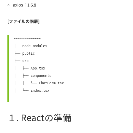
axios：1.6.8
[ファイルの階層]
~~~~~~~~~~~~~

├── node_modules

├── public

├── src

│   ├── App.tsx

│   ├── components

│   │   └── ChatForm.tsx

│   └── index.tsx

~~~~~~~~~~~~~
１. Reactの準備