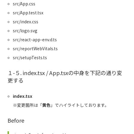
src/App.css
src/App.test.tsx
src/index.css
src/logo.svg
src/react-app-env.d.ts
src/reportWebVitals.ts
src/setupTests.ts
１-５. index.tsx / App.tsxの中身を下記の通り変
更する
index.tsx
※変更箇所は「
黄色
」でハイライトしております。
Before