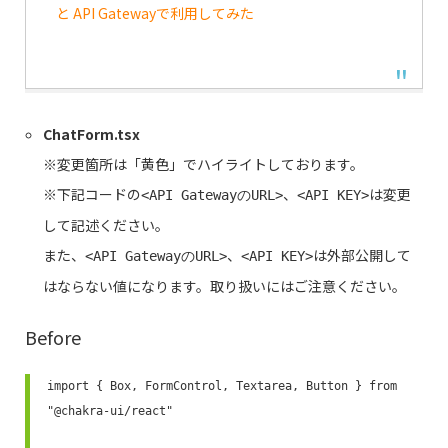
と API Gatewayで利用してみた
ChatForm.tsx
※変更箇所は「黄色」でハイライトしております。
※下記コードの
、
は変更
<API GatewayのURL>
<API KEY>
して記述ください。
また、
、
は外部公開して
<API GatewayのURL>
<API KEY>
はならない値になります。取り扱いにはご注意ください。
Before
import { Box, FormControl, Textarea, Button } from 
"@chakra-ui/react"
