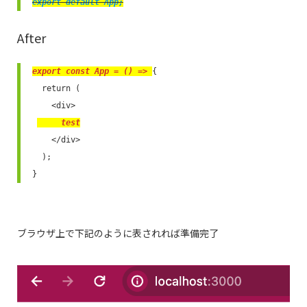
export default App;
After
export const App = () => 
{

  return (

    <div>

     test
    </div>

  );

}
ブラウザ上で下記のように表されれば準備完了