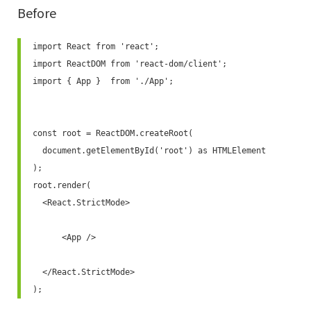
Before
import React from 'react';

import ReactDOM from 'react-dom/client';

import { App }  from './App';

const root = ReactDOM.createRoot(

  document.getElementById('root') as HTMLElement

);

root.render(

  <React.StrictMode>

      <App />

  </React.StrictMode>

);