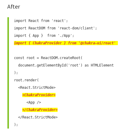
After
import React from 'react';

import ReactDOM from 'react-dom/client';

import { ChakraProvider } from '@chakra-ui/react' 
const root = ReactDOM.createRoot(

  document.getElementById('root') as HTMLElement

);

root.render(

  <React.StrictMode>

<ChakraProvider>
      <App />

</ChakraProvider>
  </React.StrictMode>

);