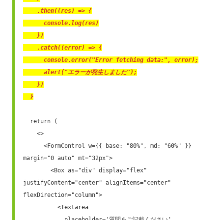
    .then((res) => {

      console.log(res)

    })

    .catch((error) => {

      console.error("Error fetching data:", error);

      alert("エラーが発生しました");

    })

  }
  return (

    <>

      <FormControl w={{ base: "80%", md: "60%" }} 
margin="0 auto" mt="32px">

        <Box as="div" display="flex" 
justifyContent="center" alignItems="center" 
flexDirection="column">

          <Textarea 

            placeholder='質問をご記載ください' 
