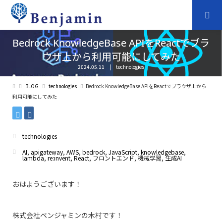
Bedrock KnowledgeBase APIをReactでブラ
ウザ上から利用可能にしてみた
2024.05.11
technologies
BLOG
technologies
Bedrock KnowledgeBase APIをReactでブラウザ上から
利用可能にしてみた
technologies
AI
,
apigateway
,
AWS
,
bedrock
,
JavaScript
,
knowledgebase
,
lambda
,
re:invent
,
React
,
フロントエンド
,
機械学習
,
生成AI
おはようございます！
株式会社ベンジャミンの木村です！