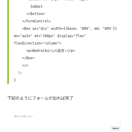
        Submit

      </Button>

    </FormControl>

    <Box as="div" width={{base: "80%", md: "60%"}} 
mx="auto" mt="100px" display="flex" 
flexDirection="column">

      <p>Bedrockからの返答:</p>

    </Box>

    </>

  );

}
下記のようにフォームが出れば完了