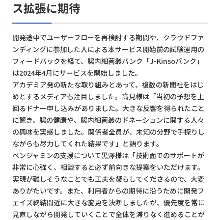
ス拡張に期待
開発途中でユーザーフローを再検討する期間や、クラウドファ
ンディングに参加した人による本サービス開始前の試験運用の
フィードバックを経て、腸内細菌叢バンク「J-Kinsoバンク」
は2024年4月にサービスを開始しました。
アカデミア発の新たな取り組みとあって、複数の新聞社をはじ
めとするメディアも注目しました。高見様は「当初の予想を上
回るドナー申し込みがありました。大きな反響を得られたこと
に驚き、腸の健康や、腸内細菌叢のドネーションに関する人々
の興味を実感しました。関係者全員が、未知の分野で手探りし
ながらも尽力してくれた結果です」と語ります。
ベンジャミンの支援について黒澤様は「技術面でのサポートが
非常に心強く、相談すると必ず前向きな提案をいただけます。
実現が難しそうなことでも工夫を凝らしてくださるので、大変
ありがたいです。また、利用者からの期待に沿うために開発フ
ェイズ終結間近に大きな変更を決断しましたが、優先度を常に
見直しながら開発していくことで全体を滞りなく進めることが