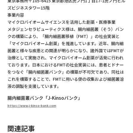
東京事務所〒105-6415 東京都港区虎ノ門1丁目17-1虎ノ門ヒル
ズビジネスタワー15階
事業内容
マイクロバイオームサイエンスを活用した創薬・医療事業
メタジェンセラピューティクス様は、腸内細菌叢（そう）バン
クの構築により、「腸内細菌叢移植（FMT）」の社会実装と
「マイクロバイオーム創薬」を推進しています。近年、腸内細
菌叢と様々な疾患との関連が明らかになり、諸外国ではFMTが
治療として実施され、マイクロバイオーム創薬が活発に行われ
ております。日本におけるFMTの社会実装には、患者とドナー
をつなぐ「腸内細菌叢バンク」の構築が不可欠であり、同社は
これを構築することで、FMTに用いる便の収集および細菌叢溶
液の調製を支援しています。
腸内細菌叢バンク「J-Kinsoバンク」
https://www.j-kinso-bank.com
関連記事