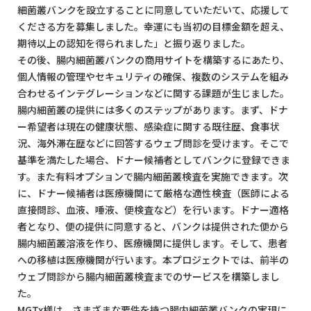
細菌叢バンクを設立することに同意していただいて、応援して
くださる方を募集しました。幸運にも当初の目標金額を超え、
期待以上の認知を得られました」と振り返りました。
その後、腸内細菌叢バンクの商用サイトを構築するにあたり、
個人情報の管理やセキュリティの確保、複数のシステムを組み
合わせるインテグレーションなどに関する課題が生じました。
腸内細菌叢の提供には多くのステップがあります。まず、ドナ
ー希望者は現在の健康状態、感染症に関する既往歴、食事状
況、海外滞在歴などに回答するウェブ問診を受けます。そこで
基準を満たした場合、ドナー候補者としてバンクに登録できま
す。また有料オプションで腸内細菌叢検査を実施できます。次
に、ドナー候補者は医療機関にて厳格な適性検査（医師による
直接問診、血液、唾液、便検査など）を行います。ドナー適格
者となり、便の提供に同意すると、バンクは提供された便から
腸内細菌叢溶液を作り、医療機関に提供します。そして、患者
への移植は医療機関が行います。本プロジェクトでは、前半の
ウェブ問診から腸内細菌叢検査までのサービスを構築しまし
た。
MGTx様は、さまざまな要件を持つ腸内細菌叢バンクの実現に