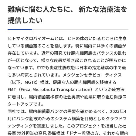
難病に悩む人たちに、 新たな治療法を
提供したい
ヒトマイクロバイオームとは、ヒトの体のいたるところに生息
している細菌叢のことを指します。特に腸内には多くの細菌が
存在しています。近年の研究では腸内細菌叢のバランスの乱れ
が一因となって、様々な疾患が引き起こされることが明らかに
なっています。中でも炎症性腸疾患は日本の指定難病の中で最
も多い病気とされています。メタジェンセラピューティクス
（以下、MGTx）様は、健康な人の腸内細菌叢を移植する
FMT（Fecal Microbiota Transplantation）という治療方法
に着目し、腸内細菌叢移植の社会実装や創薬に取り組む医療ス
タートアップです。
同社では、腸内細菌叢バンクの需要を確かめるべく、2023年4
月にバンク創設のためのシステム構築を目的としたクラウドフ
ァンディングを実施しました。このプロジェクトを担当した社
長室 渉外担当の高見 香織様は「ドナー希望の方、それから腸内