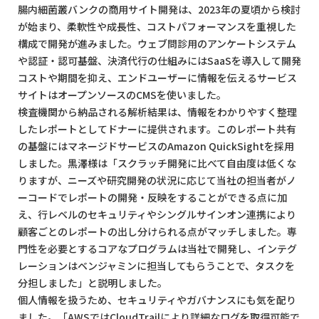
腸内細菌叢バンクの商用サイト開発は、2023年の夏頃から検討
が始まり、柔軟性や成長性、コストパフォーマンスを重視した
構成で開発が進みました。ウェブ問診用のアンケートシステム
や認証・認可基盤、決済代行の仕組みにはSaaSを導入して開発
コストや期間を抑え、エンドユーザーに情報を伝えるサービス
サイトはオープンソースのCMSを使いました。
検査機関から納品される解析結果は、情報をわかりやすく整理
したレポートとしてドナーに提供されます。このレポート共有
の基盤にはマネージドサービスのAmazon QuickSightを採用
しました。黒澤様は「スクラッチ開発に比べて自由度は低くな
りますが、ニーズや研究開発の状況に応じて当社の担当者がノ
ーコードでレポートの開発・反映をすることができる点に加
え、行レベルのセキュリティやシングルサインオン連携により
顧客ごとのレポートの出し分けられる点がマッチしました。専
門性を必要とするコアなプログラムは当社で開発し、インテグ
レーションはベンジャミンに担当してもらうことで、タスクを
分担しました」と説明しました。
個人情報を扱うため、セキュリティやガバナンスにも気を配り
ました。「AWSではCloudTrailにより詳細なログを取得可能で