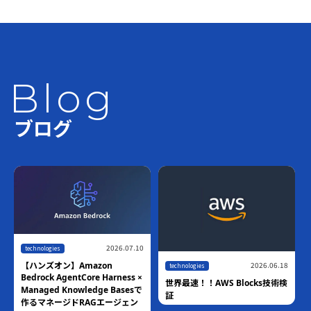
Blog
ブログ
2026.07.10
technologies
2026.06.18
【ハンズオン】Amazon
technologies
Bedrock AgentCore Harness ×
世界最速！！AWS Blocks技術検
Managed Knowledge Basesで
証
作るマネージドRAGエージェン