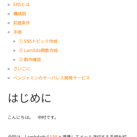
SNSとは
構成図
前提条件
手順
① SNSトピック作成
② Lambda関数作成
③ 動作確認
さいごに
ベンジャミンのサーバレス開発サービス
はじめに
こんにちは。 中村です。
今回は、Lambdaから
SNS
へ連携してメール送付する手順を紹