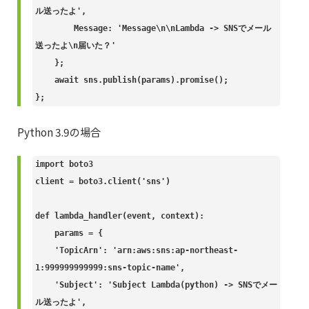
ル送ったよ',

        Message: 'Message\n\nLambda -> SNSでメール
送ったよ\n届いた？'

    };

    await sns.publish(params).promise();

};
Python 3.9の場合
import boto3

client = boto3.client('sns')

def lambda_handler(event, context):

    params = {

    'TopicArn': 'arn:aws:sns:ap-northeast-
1:999999999999:sns-topic-name',

    'Subject': 'Subject Lambda(python) -> SNSでメー
ル送ったよ',
