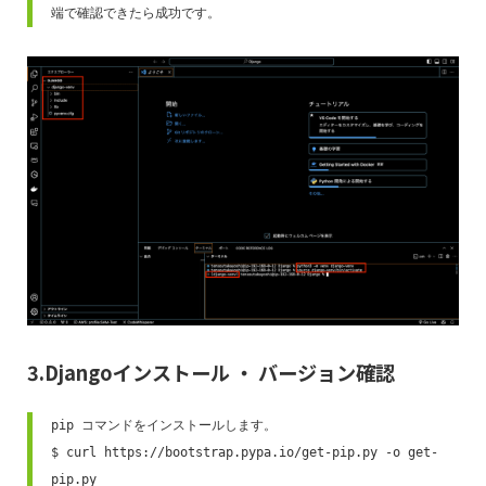
端で確認できたら成功です。 
3.Djangoインストール ・ バージョン確認
pip コマンドをインストールします。

$ curl https://bootstrap.pypa.io/get-pip.py -o get-
pip.py 
