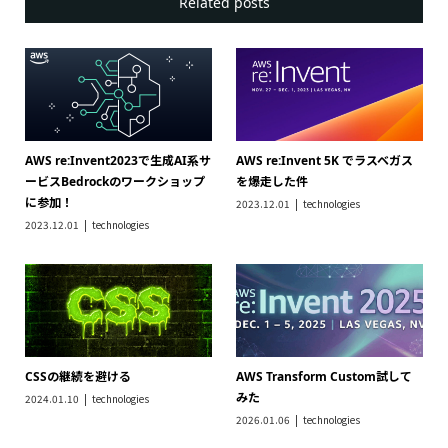
Related posts
AWS re:Invent2023で生成AI系サ
AWS re:Invent 5K でラスベガス
ービスBedrockのワークショップ
を爆走した件
に参加！
2023.12.01
technologies
2023.12.01
technologies
CSSの継続を避ける
AWS Transform Custom試して
みた
2024.01.10
technologies
2026.01.06
technologies